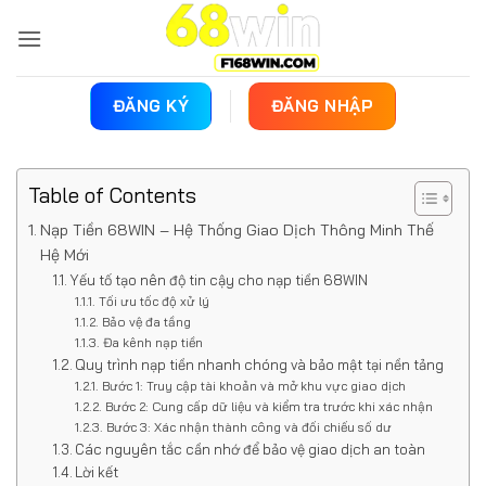
Bỏ
qua
nội
dung
ĐĂNG KÝ
ĐĂNG NHẬP
Table of Contents
Nạp Tiền 68WIN – Hệ Thống Giao Dịch Thông Minh Thế
Hệ Mới
Yếu tố tạo nên độ tin cậy cho nạp tiền 68WIN
Tối ưu tốc độ xử lý
Bảo vệ đa tầng
Đa kênh nạp tiền
Quy trình nạp tiền nhanh chóng và bảo mật tại nền tảng
Bước 1: Truy cập tài khoản và mở khu vực giao dịch
Bước 2: Cung cấp dữ liệu và kiểm tra trước khi xác nhận
Bước 3: Xác nhận thành công và đối chiếu số dư
Các nguyên tắc cần nhớ để bảo vệ giao dịch an toàn
Lời kết