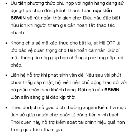
Ưu tiên phương thức phù hợp với ngân hàng đang sử
dụng: Lựa chọn đúng kênh thanh toán
nạp tiền
68WIN
sẽ rút ngắn thời gian chờ. Điều này đặc biệt
hữu ích khi người tham gia cần hoàn tất thao tác
nhanh.
Không chia sẻ mã xác thực cho bất kỳ ai: Mã OTP là
lớp bảo vệ quan trọng cho tài khoản cá nhân. Giữ bí
mật thông tin này giúp hạn chế nguy cơ truy cập trái
phép.
Liên hệ hỗ trợ khi phát sinh vấn đề: Nếu sau vài phút
chưa thấy cập nhật, hội viên nên chủ động trao đổi với
bộ phận chăm sóc khách hàng. Đội ngũ của
68WIN
luôn sẵn sàng giải đáp kịp thời.
Theo dõi lịch sử giao dịch thường xuyên: Kiểm tra mục
lịch sử giúp người chơi quản lý dòng tiền minh bạch.
Thói quen này hỗ trợ kiểm soát tài chính hiệu quả hơn
trong quá trình tham gia.