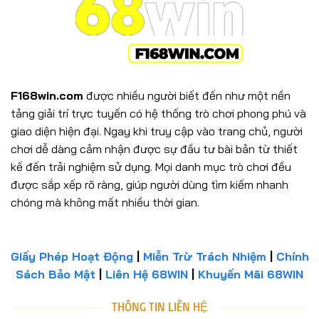
F168win.com
được nhiều người biết đến như một nền
tảng giải trí trực tuyến có hệ thống trò chơi phong phú và
giao diện hiện đại. Ngay khi truy cập vào trang chủ, người
chơi dễ dàng cảm nhận được sự đầu tư bài bản từ thiết
kế đến trải nghiệm sử dụng. Mọi danh mục trò chơi đều
được sắp xếp rõ ràng, giúp người dùng tìm kiếm nhanh
chóng mà không mất nhiều thời gian.
Giấy Phép Hoạt Động
|
Miễn Trừ Trách Nhiệm
|
Chính
Sách Bảo Mật
|
Liên Hệ 68WIN
|
Khuyến Mãi 68WIN
THÔNG TIN LIÊN HỆ