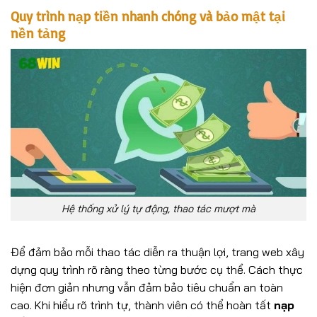
Quy trình nạp tiền nhanh chóng và bảo mật tại
nền tảng
Hệ thống xử lý tự động, thao tác mượt mà
Để đảm bảo mỗi thao tác diễn ra thuận lợi, trang web xây
dựng quy trình rõ ràng theo từng bước cụ thể. Cách thực
hiện đơn giản nhưng vẫn đảm bảo tiêu chuẩn an toàn
cao. Khi hiểu rõ trình tự, thành viên có thể hoàn tất
nạp