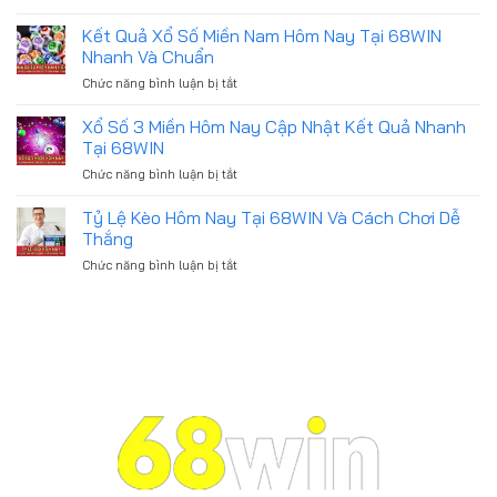
Xổ
Xác
Cho
Số
Kết Quả Xổ Số Miền Nam Hôm Nay Tại 68WIN
Cùng
Người
Online
68WIN
Nhanh Và Chuẩn
Mới
Uy
Kinh
ở
Chức năng bình luận bị tắt
Tín
Nghiệm
Kết
Tại
Dễ
Quả
Xổ Số 3 Miền Hôm Nay Cập Nhật Kết Quả Nhanh
68WIN
Thắng
Xổ
Cách
Tại 68WIN
Số
Chơi
ở
Chức năng bình luận bị tắt
Miền
Cơ
Xổ
Nam
Bản
Số
Tỷ Lệ Kèo Hôm Nay Tại 68WIN Và Cách Chơi Dễ
Hôm
Cho
3
Nay
Thắng
Bạn
Miền
Tại
ở
Chức năng bình luận bị tắt
Hôm
68WIN
Tỷ
Nay
Nhanh
Lệ
Cập
Và
Kèo
Nhật
Chuẩn
Hôm
Kết
Nay
Quả
Tại
Nhanh
68WIN
Tại
Và
68WIN
Cách
Chơi
Dễ
Thắng