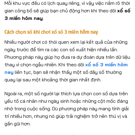
Mỗi khu vực đều có lịch quay riêng, vì vậy việc nắm rõ thời
gian công bố sẽ giúp bạn chủ động hơn khi theo dõi
xổ số
3 miền hôm nay
.
Cách chọn số khi chơi xổ số 3 miền hôm nay
Nhiều người chơi có thói quen xem lại kết quả của những
ngày trước để tìm ra các con số xuất hiện nhiều lần.
Phương pháp này giúp họ đưa ra dự đoán dựa trên dữ liệu
thay vì chọn ngẫu nhiên. Khi theo dõi
xổ số 3 miền hôm
nay
liên tục, bạn sẽ nhận thấy một số dãy số thường
quay lại sau một khoảng thời gian nhất định.
Ngoài ra, một số người lại thích lựa chọn con số dựa trên
yếu tố cá nhân như ngày sinh hoặc những cột mốc đáng
nhớ trong cuộc sống. Dù phương pháp này mang tính giải
trí nhiều hơn, nhưng nó giúp trải nghiệm trở nên thú vị và
gần gũi hơn.