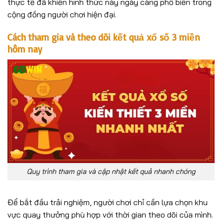
thực tế đã khiến hình thức này ngày càng phổ biến trong
cộng đồng người chơi hiện đại.
Cách tham gia và theo dõi kết quả xổ số 3 miền
hôm nay
Quy trình tham gia và cập nhật kết quả nhanh chóng
Để bắt đầu trải nghiệm, người chơi chỉ cần lựa chọn khu
vực quay thưởng phù hợp với thời gian theo dõi của mình.