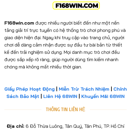
F168win.com
được nhiều người biết đến như một nền
tảng giải trí trực tuyến có hệ thống trò chơi phong phú và
giao diện hiện đại. Ngay khi truy cập vào trang chủ, người
chơi dễ dàng cảm nhận được sự đầu tư bài bản từ thiết
kế đến trải nghiệm sử dụng. Mọi danh mục trò chơi đều
được sắp xếp rõ ràng, giúp người dùng tìm kiếm nhanh
chóng mà không mất nhiều thời gian.
Giấy Phép Hoạt Động
|
Miễn Trừ Trách Nhiệm
|
Chính
Sách Bảo Mật
|
Liên Hệ 68WIN
|
Khuyến Mãi 68WIN
THÔNG TIN LIÊN HỆ
Địa chỉ:
6 Đỗ Thừa Luông, Tân Quý, Tân Phú, TP. Hồ Chí