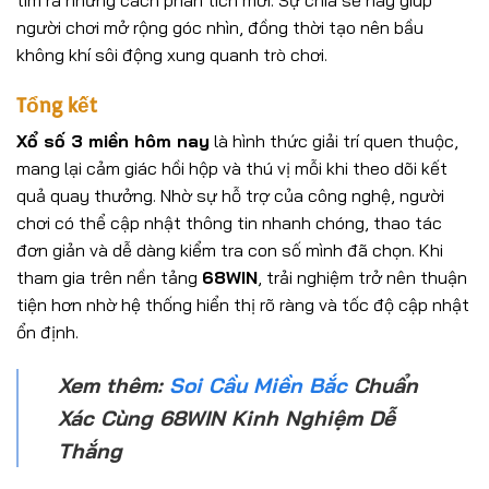
tìm ra những cách phân tích mới. Sự chia sẻ này giúp
người chơi mở rộng góc nhìn, đồng thời tạo nên bầu
không khí sôi động xung quanh trò chơi.
Tổng kết
Xổ số 3 miền hôm nay
là hình thức giải trí quen thuộc,
mang lại cảm giác hồi hộp và thú vị mỗi khi theo dõi kết
quả quay thưởng. Nhờ sự hỗ trợ của công nghệ, người
chơi có thể cập nhật thông tin nhanh chóng, thao tác
đơn giản và dễ dàng kiểm tra con số mình đã chọn. Khi
tham gia trên nền tảng
68WIN
, trải nghiệm trở nên thuận
tiện hơn nhờ hệ thống hiển thị rõ ràng và tốc độ cập nhật
ổn định.
Xem thêm:
Soi Cầu Miền Bắc
Chuẩn
Xác Cùng 68WIN Kinh Nghiệm Dễ
Thắng