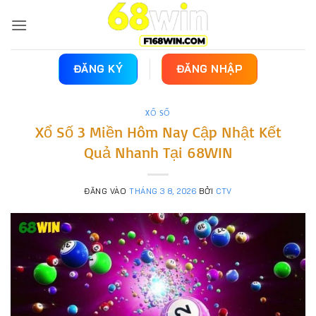
Bỏ
qua
nội
dung
ĐĂNG KÝ
ĐĂNG NHẬP
XỔ SỐ
Xổ Số 3 Miền Hôm Nay Cập Nhật Kết
Quả Nhanh Tại 68WIN
ĐĂNG VÀO
THÁNG 3 8, 2026
BỞI
CTV