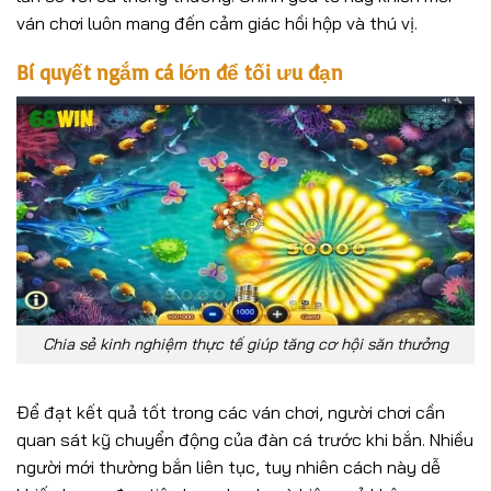
ván chơi luôn mang đến cảm giác hồi hộp và thú vị.
Bí quyết ngắm cá lớn để tối ưu đạn
Chia sẻ kinh nghiệm thực tế giúp tăng cơ hội săn thưởng
Để đạt kết quả tốt trong các ván chơi, người chơi cần
quan sát kỹ chuyển động của đàn cá trước khi bắn. Nhiều
người mới thường bắn liên tục, tuy nhiên cách này dễ