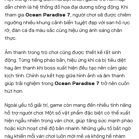
dẫn chính là hệ thống đồ họa đại dương sống động. Khi
tham gia
Ocean Paradise 7
, người chơi sẽ được chiêm
ngưỡng nhiều khung cảnh biển tuyệt đẹp với san hô rực
rỡ, đàn cá đa màu sắc cùng hiệu ứng ánh sáng chân
thực.
Âm thanh trong trò chơi cũng được thiết kế rất sinh
động. Từng tiếng pháo bắn, hiệu ứng khi cá bị tiêu diệt
hay âm thanh khi boss xuất hiện đều tạo nên cảm giác
kịch tính. Chính sự kết hợp giữa hình ảnh và âm thanh
giúp trải nghiệm trong
Ocean Paradise 7
trở nên cuốn
hút hơn.
Ngoài yếu tố giải trí, game còn mang đến nhiều tính năng
hỗ trợ người chơi. Một số vật phẩm đặc biệt có thể xuất
hiện ngẫu nhiên trong ván chơi, giúp tăng sức mạnh pháo
hoặc kích hoạt chế độ bắn nhanh. Những yếu tố bất ngờ
này khiến mỗi ván chơi luôn mới mẻ và không hề nhàm