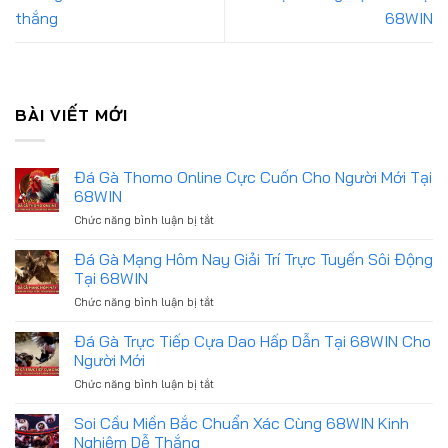
thắng
68WIN
BÀI VIẾT MỚI
Đá Gà Thomo Online Cực Cuốn Cho Người Mới Tại
68WIN
ở
Chức năng bình luận bị tắt
Đá
Gà Thomo
Đá Gà Mạng Hôm Nay Giải Trí Trực Tuyến Sôi Động
Online
Tại 68WIN
Cực
ở
Chức năng bình luận bị tắt
Cuốn
Đá
Cho
Gà
Đá Gà Trực Tiếp Cựa Dao Hấp Dẫn Tại 68WIN Cho
Người
Mạng
Mới
Người Mới
Hôm
Tại
ở
Chức năng bình luận bị tắt
Nay
68WIN
Đá
Giải
Gà
Soi Cầu Miền Bắc Chuẩn Xác Cùng 68WIN Kinh
Trí
Trực
Trực
Nghiệm Dễ Thắng