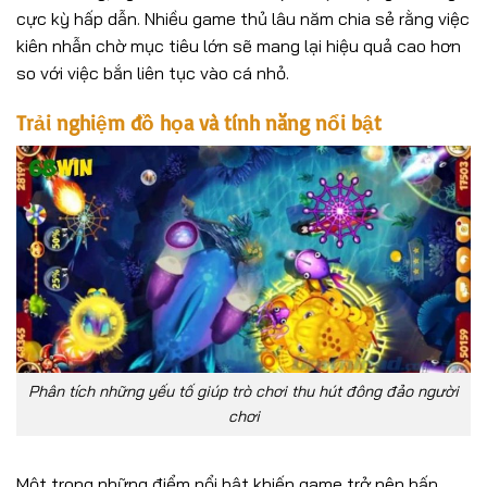
cực kỳ hấp dẫn. Nhiều game thủ lâu năm chia sẻ rằng việc
kiên nhẫn chờ mục tiêu lớn sẽ mang lại hiệu quả cao hơn
so với việc bắn liên tục vào cá nhỏ.
Trải nghiệm đồ họa và tính năng nổi bật
Phân tích những yếu tố giúp trò chơi thu hút đông đảo người
chơi
Một trong những điểm nổi bật khiến game trở nên hấp